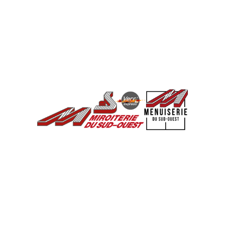
Menuiserie
Menuiserie
Rénovation complète d'un
appartement avec remplacement
de toutes les fenêtres et volets
roulants.