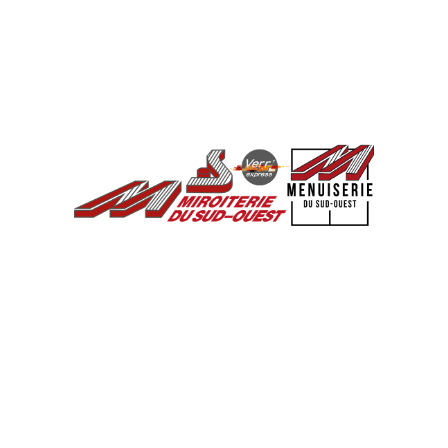
séparées par une lame d’air ou de gaz, ce qui
améliore considérablement l’isolation thermique
et acoustique. C’est une option standard pour la
plupart des habitations et elle convient à la
majorité des besoins en termes de confort.
2.
Triple vitrage
Le triple vitrage, quant à lui, est composé de trois
vitres et offre des performances encore
supérieures, surtout dans les régions froides. Il est
particulièrement recommandé dans les maisons à
haute performance énergétique, comme les
maisons passives. Cependant, il est plus lourd et
plus coûteux que le double vitrage.
Astuce
: Si vous habitez dans une région bruyante
(près d’une route, d’un aéroport), optez pour un